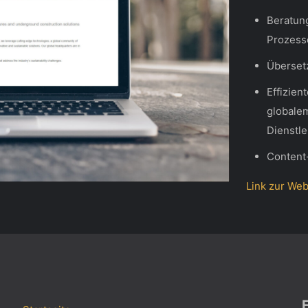
Beratun
Prozess
Überset
Effizien
globale
Dienstle
Content
Link zur Web