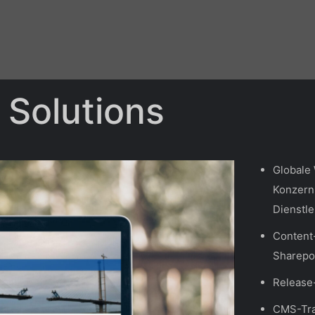
Leistungen
Referenzen
Unterne
 Solutions
Globale 
Konzern
Dienstle
Content-
Sharepo
Release
CMS-Tra